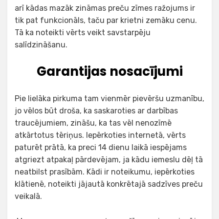
arī kādas mazāk zināmas preču zīmes ražojums ir
tik pat funkcionāls, taču par krietni zemāku cenu.
Tā ka noteikti vērts veikt savstarpēju
salīdzināšanu.
Garantijas nosacījumi
Pie lielāka pirkuma tam vienmēr pievēršu uzmanību,
jo vēlos būt droša, ka saskaroties ar darbības
traucējumiem, zināšu, ka tas vēl nenozīmē
atkārtotus tēriņus. Iepērkoties internetā, vērts
paturēt prātā, ka preci 14 dienu laikā iespējams
atgriezt atpakaļ pārdevējam, ja kādu iemeslu dēļ tā
neatbilst prasībām. Kādi ir noteikumu, iepērkoties
klātienē, noteikti jājautā konkrētajā sadzīves preču
veikalā.