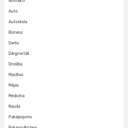
Arhitekti
Auto
Autoskola
Bizness
Darbs
Dārgmetāli
Drošība
Macības
Mājas
Medicīna
Nauda
Pakalpojums
Rokaspulksteņi