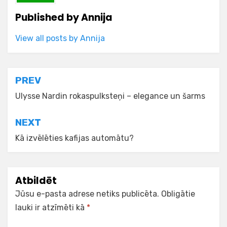
Published by
Annija
View all posts by Annija
Ziņu
PREV
izvēlne
Ulysse Nardin rokaspulksteņi – elegance un šarms
NEXT
Kā izvēlēties kafijas automātu?
Atbildēt
Jūsu e-pasta adrese netiks publicēta.
Obligātie
lauki ir atzīmēti kā
*