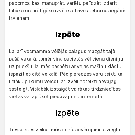
padomos, kas, manuprāt, varētu palīdzēt izdarīt
labāku un prātīgāku izvēli sadzīves tehnikas iegādē
ikvienam.
Izpēte
Lai arī vecmamma vēlējās palagus mazgāt tajā
pašā vakarā, tomēr viņa pacietās vēl vienu dieniņu
uz priekšu, lai mēs paspētu ar veļas mašīnu klāstu
iepazīties citā veikalā. Pēc pieredzes varu teikt, ka
lielāku pirkumu veicot, ar izvēli noteikti nevajag
sasteigt. Vislabāk izstaigāt vairākas tirdzniecības
vietas vai aplūkot piedāvājumu internetā.
Izpēte
Tiešsaistes veikali mūsdienās ievērojami atvieglo