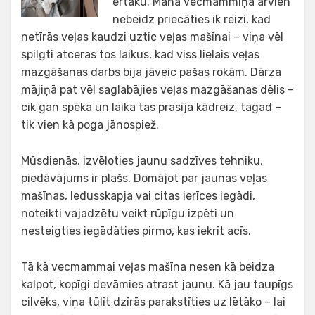
ērtāku. Mana vecmammiņa arvien
nebeidz priecāties ik reizi, kad
netīrās veļas kaudzi uztic veļas mašīnai – viņa vēl
spilgti atceras tos laikus, kad viss lielais veļas
mazgāšanas darbs bija jāveic pašas rokām. Dārza
mājiņā pat vēl saglabājies veļas mazgāšanas dēlis –
cik gan spēka un laika tas prasīja kādreiz, tagad –
tik vien kā poga jānospiež.
Mūsdienās, izvēloties jaunu sadzīves tehniku,
piedāvājums ir plašs. Domājot par jaunas veļas
mašīnas, ledusskapja vai citas ierīces iegādi,
noteikti vajadzētu veikt rūpīgu izpēti un
nesteigties iegādāties pirmo, kas iekrīt acīs.
Tā kā vecmammai veļas mašīna nesen kā beidza
kalpot, kopīgi devāmies atrast jaunu. Kā jau taupīgs
cilvēks, viņa tūlīt dzīrās parakstīties uz lētāko – lai