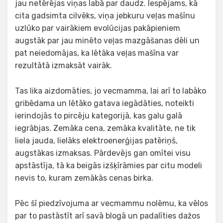
jau netērējas viņas labā par daudz. Iespējams, kā
cita gadsimta cilvēks, viņa jebkuru veļas mašīnu
uzlūko par vairākiem evolūcijas pakāpieniem
augstāk par jau minēto veļas mazgāšanas dēli un
pat neiedomājas, ka lētāka veļas mašīna var
rezultātā izmaksāt vairāk.
Tas lika aizdomāties, jo vecmamma, lai arī to labāko
gribēdama un lētāko gatava iegādāties, noteikti
ierindojās to pircēju kategorijā, kas galu galā
iegrābjas. Zemāka cena, zemāka kvalitāte, ne tik
liela jauda, lielāks elektroenerģijas patēriņš,
augstākas izmaksas. Pārdevējs gan omītei visu
apstāstīja, tā ka beigās izšķīrāmies par citu modeli
nevis to, kuram zemākās cenas birka.
Pēc šī piedzīvojuma ar vecmammu nolēmu, ka vēlos
par to pastāstīt arī savā blogā un padalīties dažos