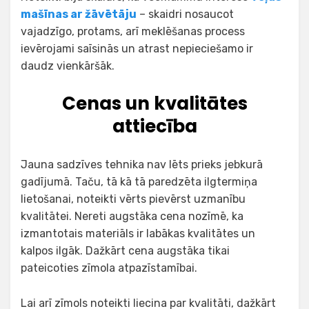
mašīnas ar žāvētāju
–
skaidri nosaucot
vajadzīgo, protams, arī meklēšanas process
ievērojami saīsinās un atrast nepieciešamo ir
daudz vienkāršāk.
Cenas un kvalitātes
attiecība
Jauna sadzīves tehnika nav lēts prieks jebkurā
gadījumā. Taču, tā kā tā paredzēta ilgtermiņa
lietošanai, noteikti vērts pievērst uzmanību
kvalitātei. Nereti augstāka cena nozīmē, ka
izmantotais materiāls ir labākas kvalitātes un
kalpos ilgāk. Dažkārt cena augstāka tikai
pateicoties zīmola atpazīstamībai.
Lai arī zīmols noteikti liecina par kvalitāti, dažkārt