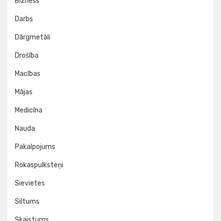
Bizness
Darbs
Dārgmetāli
Drošība
Macības
Mājas
Medicīna
Nauda
Pakalpojums
Rokaspulksteņi
Sievietes
Siltums
Skaistums