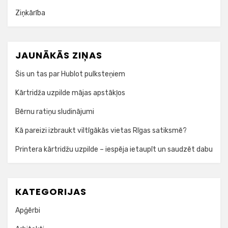
Ziņkārība
JAUNĀKĀS ZIŅAS
Šis un tas par Hublot pulksteņiem
Kārtridža uzpilde mājas apstākļos
Bērnu ratiņu sludinājumi
Kā pareizi izbraukt viltīgākās vietas Rīgas satiksmē?
Printera kārtridžu uzpilde – iespēja ietaupīt un saudzēt dabu
KATEGORIJAS
Apģērbi