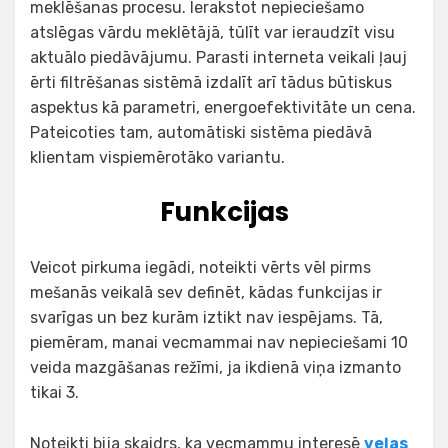
meklēšanas procesu. Ierakstot nepieciešamo
atslēgas vārdu meklētājā, tūlīt var ieraudzīt visu
aktuālo piedāvājumu. Parasti interneta veikali ļauj
ērti filtrēšanas sistēmā izdalīt arī tādus būtiskus
aspektus kā parametri, energoefektivitāte un cena.
Pateicoties tam, automātiski sistēma piedāvā
klientam vispiemērotāko variantu.
Funkcijas
Veicot pirkuma iegādi, noteikti vērts vēl pirms
mešanās veikalā sev definēt, kādas funkcijas ir
svarīgas un bez kurām iztikt nav iespējams. Tā,
piemēram, manai vecmammai nav nepieciešami 10
veida mazgāšanas režīmi, ja ikdienā viņa izmanto
tikai 3.
Noteikti bija skaidrs, ka vecmammu interesē
veļas