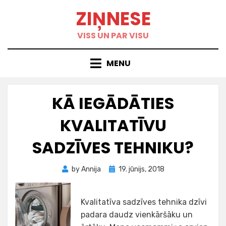
Skip
ZIŅNESE
to
content
VISS UN PAR VISU
MENU
KĀ IEGĀDĀTIES
KVALITATĪVU
SADZĪVES TEHNIKU?
Posted
by
Annija
19. jūnijs, 2018
on
Kvalitatīva sadzīves tehnika dzīvi
padara daudz vienkāršāku un