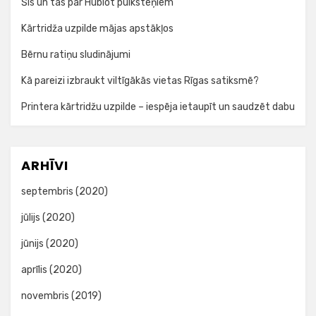
Šis un tas par Hublot pulksteņiem
Kārtridža uzpilde mājas apstākļos
Bērnu ratiņu sludinājumi
Kā pareizi izbraukt viltīgākās vietas Rīgas satiksmē?
Printera kārtridžu uzpilde – iespēja ietaupīt un saudzēt dabu
ARHĪVI
septembris (2020)
jūlijs (2020)
jūnijs (2020)
aprīlis (2020)
novembris (2019)