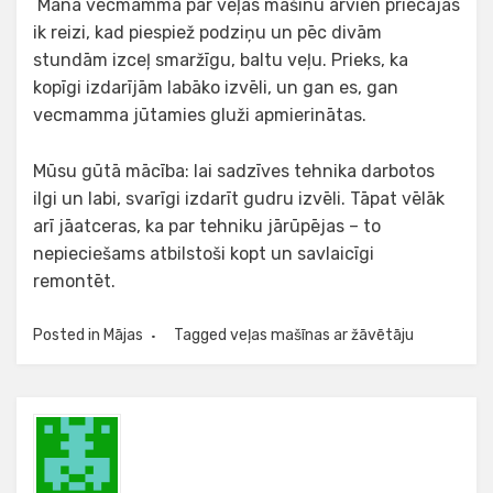
Mana vecmamma par veļas mašīnu arvien priecājas
ik reizi, kad piespiež podziņu un pēc divām
stundām izceļ smaržīgu, baltu veļu. Prieks, ka
kopīgi izdarījām labāko izvēli, un gan es, gan
vecmamma jūtamies gluži apmierinātas.
Mūsu gūtā mācība: lai sadzīves tehnika darbotos
ilgi un labi, svarīgi izdarīt gudru izvēli. Tāpat vēlāk
arī jāatceras, ka par tehniku jārūpējas – to
nepieciešams atbilstoši kopt un savlaicīgi
remontēt.
Posted in
Mājas
Tagged
veļas mašīnas ar žāvētāju