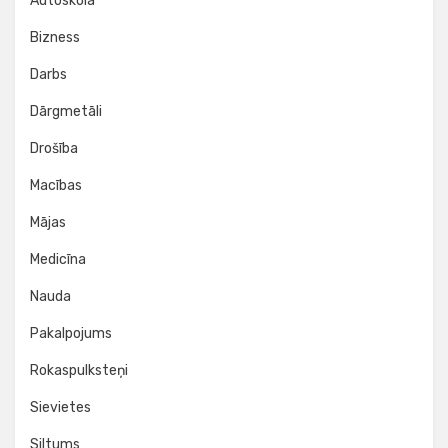
Autoskola
Bizness
Darbs
Dārgmetāli
Drošība
Macības
Mājas
Medicīna
Nauda
Pakalpojums
Rokaspulksteņi
Sievietes
Siltums