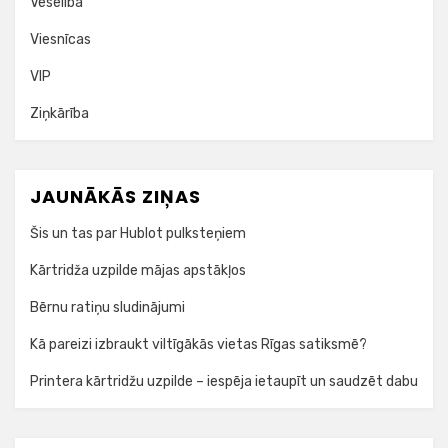
Veselība
Viesnīcas
VIP
Ziņkārība
JAUNĀKĀS ZIŅAS
Šis un tas par Hublot pulksteņiem
Kārtridža uzpilde mājas apstākļos
Bērnu ratiņu sludinājumi
Kā pareizi izbraukt viltīgākās vietas Rīgas satiksmē?
Printera kārtridžu uzpilde – iespēja ietaupīt un saudzēt dabu