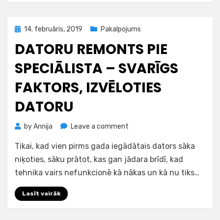
Jūrmalā
Posted
14. februāris, 2019
Pakalpojums
on
DATORU REMONTS PIE
SPECIĀLISTA – SVARĪGS
FAKTORS, IZVĒLOTIES
DATORU
on
by
Annija
Leave a comment
Datoru
Tikai, kad vien pirms gada iegādātais dators sāka
remonts
pie
niķoties, sāku prātot, kas gan jādara brīdī, kad
speciālista
tehnika vairs nefunkcionē kā nākas un kā nu tiks…
–
svarīgs
Lasīt vairāk
faktors,
izvēloties