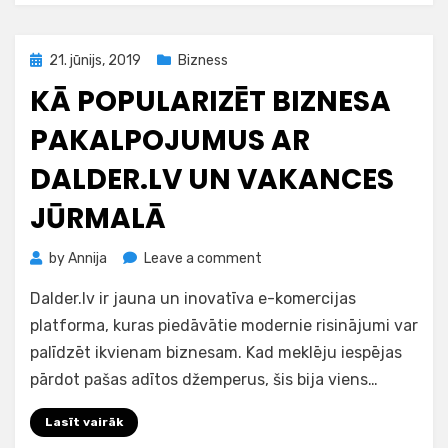
Posted
21. jūnijs, 2019
Bizness
on
KĀ POPULARIZĒT BIZNESA
PAKALPOJUMUS AR
DALDER.LV UN VAKANCES
JŪRMALĀ
on
by
Annija
Leave a comment
Kā
Dalder.lv ir jauna un inovatīva e-komercijas
popularizēt
biznesa
platforma, kuras piedāvātie modernie risinājumi var
pakalpojumus
palīdzēt ikvienam biznesam. Kad meklēju iespējas
ar
pārdot pašas adītos džemperus, šis bija viens…
dalder.lv
un
Lasīt vairāk
vakances