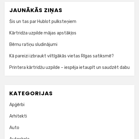
datoru
JAUNĀKĀS ZIŅAS
Šis un tas par Hublot pulksteņiem
Kārtridža uzpilde mājas apstākļos
Bērnu ratiņu sludinājumi
Kā pareizi izbraukt viltīgākās vietas Rīgas satiksmē?
Printera kārtridžu uzpilde – iespēja ietaupīt un saudzēt dabu
KATEGORIJAS
Apģērbi
Arhitekti
Auto