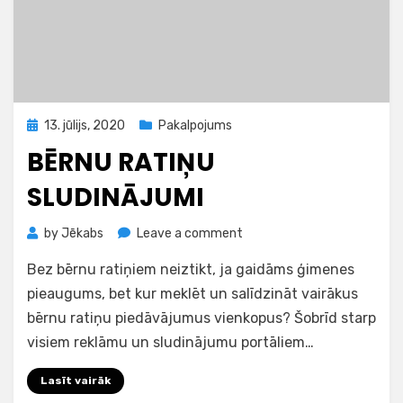
Posted
13. jūlijs, 2020
Pakalpojums
on
BĒRNU RATIŅU
SLUDINĀJUMI
on
by
Jēkabs
Leave a comment
Bērnu
Bez bērnu ratiņiem neiztikt, ja gaidāms ģimenes
ratiņu
sludinājumi
pieaugums, bet kur meklēt un salīdzināt vairākus
bērnu ratiņu piedāvājumus vienkopus? Šobrīd starp
visiem reklāmu un sludinājumu portāliem…
Lasīt vairāk