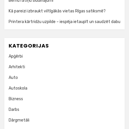
Bērnu ratiņu sludinājumi
Kā pareizi izbraukt viltīgākās vietas Rīgas satiksmē?
Printera kārtridžu uzpilde – iespēja ietaupīt un saudzēt dabu
KATEGORIJAS
Apģērbi
Arhitekti
Auto
Autoskola
Bizness
Darbs
Dārgmetāli