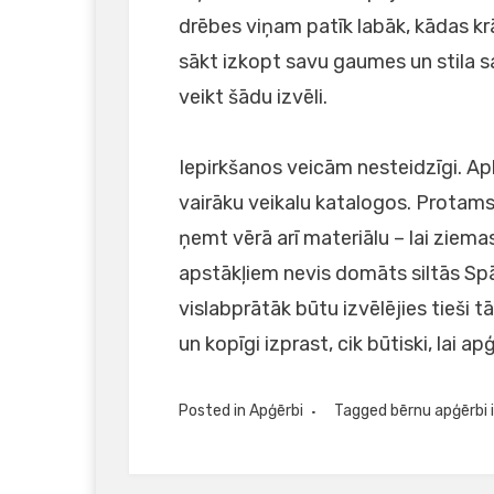
drēbes viņam patīk labāk, kādas kr
sākt izkopt savu gaumes un stila sa
veikt šādu izvēli.
Iepirkšanos veicām nesteidzīgi. Ap
vairāku veikalu katalogos. Protams
ņemt vērā arī materiālu – lai ziema
apstākļiem nevis domāts siltās Spā
vislabprātāk būtu izvēlējies tieši 
un kopīgi izprast, cik būtiski, lai ap
Posted in
Apģērbi
Tagged
bērnu apģērbi 