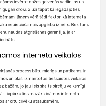
ciešams ievērot dažas galvenās vadlīnijas un
gi, gan droši. Gluži tāpat kā iegādājoties
 bērnam, jāņem vērā tādi faktori kā interneta
osaka nepieciešamais apģērba izmērs. Bez tam,
ienu naudas atgriešanas garantija, ja ar
erināts.
nāmos interneta veikalos
irkšanās process būtu mierīgs un patīkams, ir
āmos un plaši izmantotos tiešsaistes veikalos
ez bažām, jo jau liels skaits pircēju veiksmīgi
kārt iepērkoties mazāk zināmos interneta
tos ar citu cilvēku atsauksmēm.