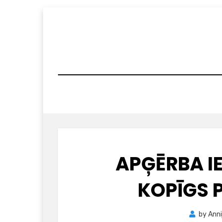
Skip
to
content
APĢĒRBA I
KOPĪGS 
by
Anni