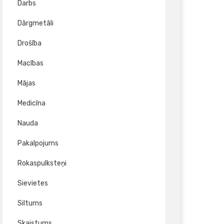
Darbs
Dārgmetāli
Drošība
Macības
Mājas
Medicīna
Nauda
Pakalpojums
Rokaspulksteņi
Sievietes
Siltums
Skaistums