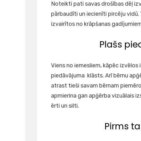
Noteikti pati savas drošības dēļ izv
pārbaudīti un iecienīti pircēju vidū
izvairītos no krāpšanas gadījumiem
Plašs pi
Viens no iemesliem, kāpēc izvēlos i
piedāvājuma klāsts. Arī bērnu apģēr
atrast tieši savam bērnam piemēro
apmierina gan apģērba vizuālais izsk
ērti un silti.
Pirms ta