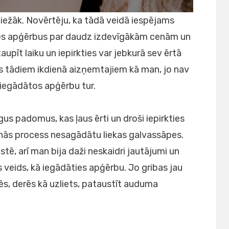
 biežāk. Novērtēju, ka tādā veidā iespējams
ties apģērbus par daudz izdevīgākām cenām un
taupīt laiku un iepirkties var jebkurā sev ērtā
iants tādiem ikdienā aizņemtajiem kā man, jo nav
 iegādātos apģērbu tur.
gus padomus, kas ļaus ērti un droši iepirkties
šanās process nesagādātu liekas galvassāpes.
istē, arī man bija daži neskaidri jautājumi un
 veids, kā iegādāties apģērbu. Jo gribas jau
ēs, derēs kā uzliets, pataustīt auduma