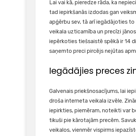
Lai vai kā, pieredze rāda, ka nepie
tad iepirkšanās izdodas gan veiksmī
apģērbu sev, tā arī iegādājoties to
veikala uzticamība un precīzi jān
iepērkoties tiešsaistē spēkā ir 14 d
saņemto preci pircējs nejūtas apmi
Iegādājies preces zi
Galvenais priekšnosacījums, lai iep
droša interneta veikala izvēle. Zin
iepirkties, piemēram, noteikti var b
tikuši pie kārotajām precēm. Savu
veikalos, vienmēr vispirms iepazīs