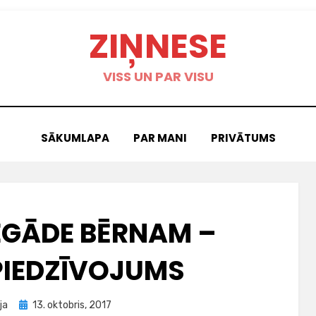
ZIŅNESE
VISS UN PAR VISU
SĀKUMLAPA
PAR MANI
PRIVĀTUMS
EGĀDE BĒRNAM –
PIEDZĪVOJUMS
Posted
ja
13. oktobris, 2017