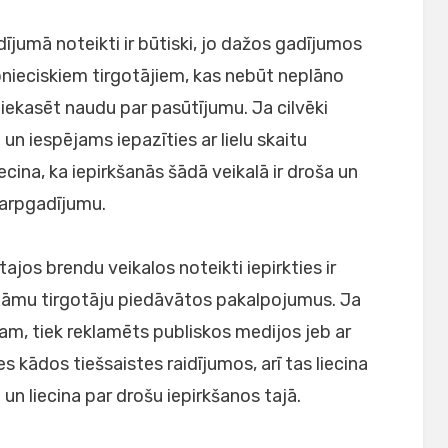
jumā noteikti ir būtiski, jo dažos gadījumos
āpnieciskiem tirgotājiem, kas nebūt neplāno
r iekasēt naudu par pasūtījumu. Ja cilvēki
un iespējams iepazīties ar lielu skaitu
ecina, ka iepirkšanās šādā veikalā ir droša un
tarpgadījumu.
tajos brendu veikalos noteikti iepirkties ir
nāmu tirgotāju piedāvātos pakalpojumus. Ja
am, tiek reklamēts publiskos medijos jeb ar
s kādos tiešsaistes raidījumos, arī tas liecina
un liecina par drošu iepirkšanos tajā.