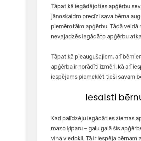
Tāpat kā iegādājoties apģērbu sev,
jānoskaidro precīzi sava bērna augu
piemērotāko apģērbu. Tādā veidā no
nevajadzēs iegādāto apģērbu atkal 
Tāpat kā pieaugušajiem, arī bērnie
apģērba ir norādīti izmēri, kā arī 
iespējams piemeklēt tieši savam 
Iesaisti bēr
Kad palīdzēju iegādāties ziemas ap
mazo ķiparu – galu galā šis apģērbs
viņa viedokli. Tā ir iespēja bērnam 