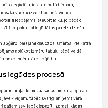
 arī to iegādājoties internetā bērnam,
ms, lai varētu izvēlēties tieši viņam
teikti iespējams ietaupīt laiku, jo pēcāk
sūtīt atpakaļ, lai iegādātos pareizo izmēru.
m apģērbi pieejami daudzos izmēros. Pie katra
iespējams aplūkot izmēru tabulu, tādā veidā
bērnam piemērotāko apģērbu.
nus iegādes procesā
ģērbu brāļa dēlam, pasaucu pie kataloga arī
 jāvelk viņam, tāpēc svarīgi arī ņemt vērā
arī pašam sevi labāk iepazīt, izprast, kādas