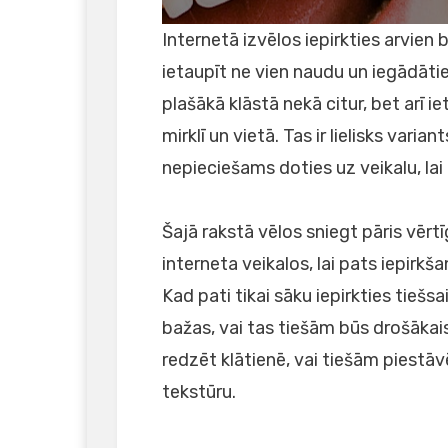
Internetā izvēlos iepirkties arvien
ietaupīt ne vien naudu un iegādā
plašākā klāstā nekā citur, bet arī ie
mirklī un vietā. Tas ir lielisks var
nepieciešams doties uz veikalu, lai
Šajā rakstā vēlos sniegt pāris vērtī
interneta veikalos, lai pats iepirk
Kad pati tikai sāku iepirkties tiešsa
bažas, vai tas tiešām būs drošākais
redzēt klātienē, vai tiešām piestāv
tekstūru.