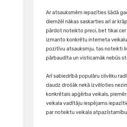
Ar atsauksmēm iepazīties šādā gadī
diemžēl nākas saskarties arī ar kr
pārdot noteikto preci, bet tikai ce
izmanto konkrētu interneta veikalu 
pozitīvu atsauksmju, tas noteikti li
pārbaudīta un visticamāk nebūs s
Arī sabiedrībā populāru cilvēku radī
daudz drošāk nekā izvēloties nezi
konkrētais apģērba veikals, piemēr
veikala vadītāju iespējams iepazītie
par noteiktu veikala atpazīstamību 