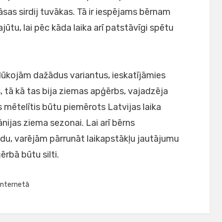
āsas sirdij tuvākas. Tā ir iespējams bērnam
jūtu, lai pēc kāda laika arī patstāvīgi spētu
lūkojām dažādus variantus, ieskatījāmies
, tā kā tas bija ziemas apģērbs, vajadzēja
s mētelītis būtu piemērots Latvijas laika
nijas ziema sezonai. Lai arī bērns
tādu, varējām pārrunāt laikapstākļu jautājumu
ģērbā būtu silti.
internetā