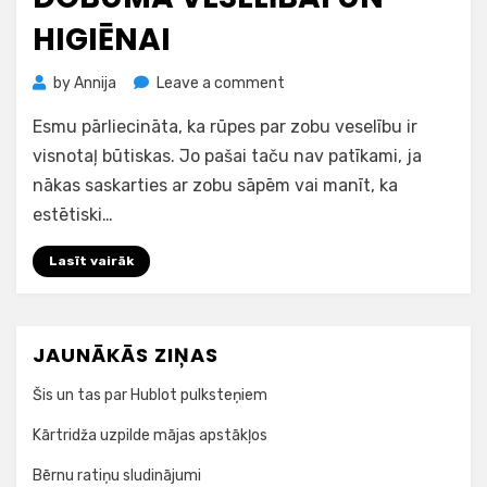
HIGIĒNAI
on
by
Annija
Leave a comment
Speciālisti
Esmu pārliecināta, ka rūpes par zobu veselību ir
aicina
pievērst
visnotaļ būtiskas. Jo pašai taču nav patīkami, ja
daudz
nākas saskarties ar zobu sāpēm vai manīt, ka
lielāku
estētiski…
uzmanību
mutes
Lasīt vairāk
dobuma
veselībai
un
higiēnai
JAUNĀKĀS ZIŅAS
Šis un tas par Hublot pulksteņiem
Kārtridža uzpilde mājas apstākļos
Bērnu ratiņu sludinājumi