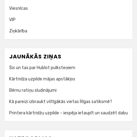
Viesnīcas
VIP
Ziņkārība
JAUNĀKĀS ZIŅAS
Šis un tas par Hublot pulksteņiem
Kārtridža uzpilde mājas apstākļos
Bērnu ratiņu sludinājumi
Kā pareizi izbraukt viltīgākās vietas Rīgas satiksmē?
Printera kārtridžu uzpilde – iespēja ietaupīt un saudzēt dabu