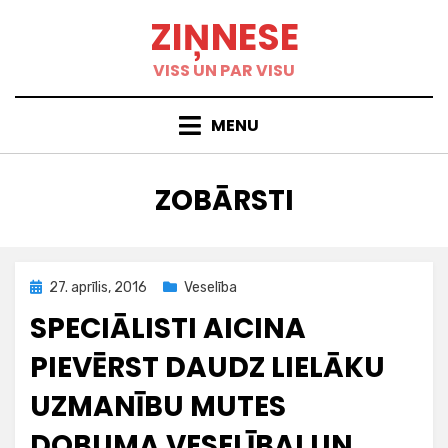
Skip
ZIŅNESE
to
content
VISS UN PAR VISU
MENU
BIRKA
:
ZOBĀRSTI
Posted
27. aprīlis, 2016
Veselība
on
SPECIĀLISTI AICINA
PIEVĒRST DAUDZ LIELĀKU
UZMANĪBU MUTES
DOBUMA VESELĪBAI UN