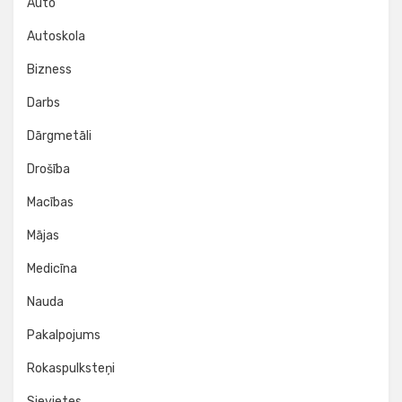
Auto
Autoskola
Bizness
Darbs
Dārgmetāli
Drošība
Macības
Mājas
Medicīna
Nauda
Pakalpojums
Rokaspulksteņi
Sievietes