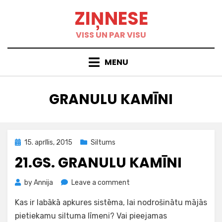
Skip
ZIŅNESE
to
content
VISS UN PAR VISU
MENU
BIRKA
:
GRANULU KAMĪNI
Posted
15. aprīlis, 2015
Siltums
on
21.GS. GRANULU KAMĪNI
on
by
Annija
Leave a comment
21.gs.
Kas ir labākā apkures sistēma, lai nodrošinātu mājās
granulu
kamīni
pietiekamu siltuma līmeni? Vai pieejamas