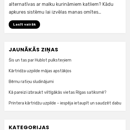
alternatīvas ar malku kurināmiem katliem? Kādu
apkures sistēmu lai izvēlas manas omītes…
Lasīt vairāk
JAUNĀKĀS ZIŅAS
Šis un tas par Hublot pulksteņiem
Kārtridža uzpilde mājas apstākļos
Bērnu ratiņu sludinājumi
Kā pareizi izbraukt viltīgākās vietas Rīgas satiksmē?
Printera kārtridžu uzpilde – iespēja ietaupīt un saudzēt dabu
KATEGORIJAS