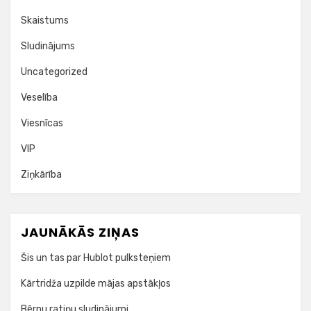
Skaistums
Sludinājums
Uncategorized
Veselība
Viesnīcas
VIP
Ziņkārība
JAUNĀKĀS ZIŅAS
Šis un tas par Hublot pulksteņiem
Kārtridža uzpilde mājas apstākļos
Bērnu ratiņu sludinājumi