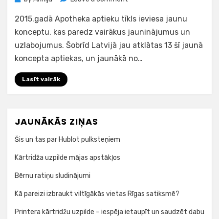
Jelgavā
2015.gadā Apotheka aptieku tīkls ieviesa jaunu
atklāta
trešā
konceptu, kas paredz vairākus jauninājumus un
jaunā
uzlabojumus. Šobrīd Latvijā jau atklātas 13 šī jaunā
koncepta
koncepta aptiekas, un jaunākā no…
Apotheka
aptieka
Lasīt vairāk
JAUNĀKĀS ZIŅAS
Šis un tas par Hublot pulksteņiem
Kārtridža uzpilde mājas apstākļos
Bērnu ratiņu sludinājumi
Kā pareizi izbraukt viltīgākās vietas Rīgas satiksmē?
Printera kārtridžu uzpilde – iespēja ietaupīt un saudzēt dabu