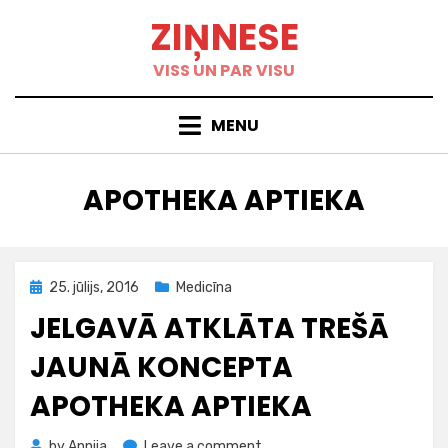
Skip
ZIŅNESE
to
content
VISS UN PAR VISU
MENU
BIRKA
:
APOTHEKA APTIEKA
Posted
25. jūlijs, 2016
Medicīna
on
JELGAVĀ ATKLĀTA TREŠĀ
JAUNĀ KONCEPTA
APOTHEKA APTIEKA
on
by
Annija
Leave a comment