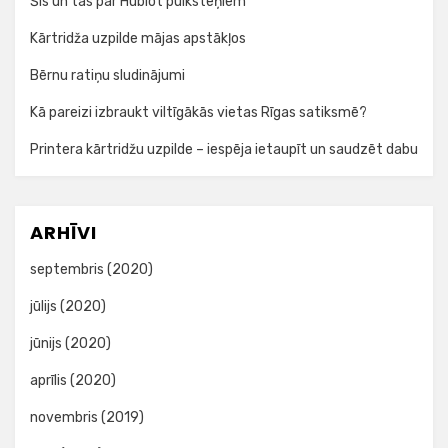
Šis un tas par Hublot pulksteņiem
Kārtridža uzpilde mājas apstākļos
Bērnu ratiņu sludinājumi
Kā pareizi izbraukt viltīgākās vietas Rīgas satiksmē?
Printera kārtridžu uzpilde – iespēja ietaupīt un saudzēt dabu
ARHĪVI
septembris (2020)
jūlijs (2020)
jūnijs (2020)
aprīlis (2020)
novembris (2019)