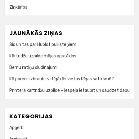
Ziņkārība
JAUNĀKĀS ZIŅAS
Šis un tas par Hublot pulksteņiem
Kārtridža uzpilde mājas apstākļos
Bērnu ratiņu sludinājumi
Kā pareizi izbraukt viltīgākās vietas Rīgas satiksmē?
Printera kārtridžu uzpilde – iespēja ietaupīt un saudzēt dabu
KATEGORIJAS
Apģērbi