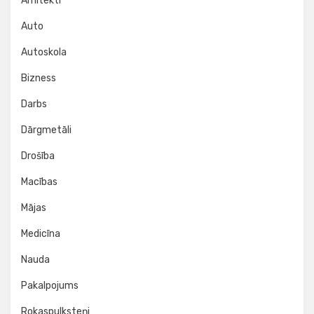
Arhitekti
Auto
Autoskola
Bizness
Darbs
Dārgmetāli
Drošība
Macības
Mājas
Medicīna
Nauda
Pakalpojums
Rokaspulksteņi