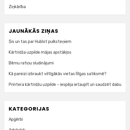
Ziņkārība
JAUNĀKĀS ZIŅAS
Šis un tas par Hublot pulksteņiem
Kārtridža uzpilde mājas apstākļos
Bērnu ratiņu sludinājumi
Kā pareizi izbraukt viltīgākās vietas Rīgas satiksmē?
Printera kārtridžu uzpilde – iespēja ietaupīt un saudzēt dabu
KATEGORIJAS
Apģērbi