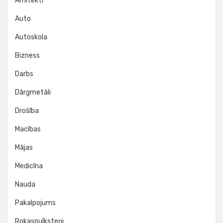
Arhitekti
Auto
Autoskola
Bizness
Darbs
Dārgmetāli
Drošība
Macības
Mājas
Medicīna
Nauda
Pakalpojums
Rokaspulksteņi