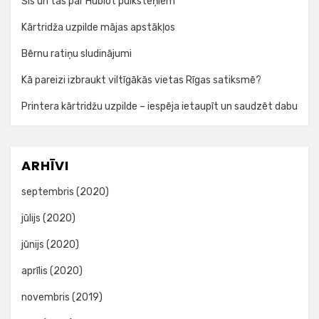
Šis un tas par Hublot pulksteņiem
Kārtridža uzpilde mājas apstākļos
Bērnu ratiņu sludinājumi
Kā pareizi izbraukt viltīgākās vietas Rīgas satiksmē?
Printera kārtridžu uzpilde – iespēja ietaupīt un saudzēt dabu
ARHĪVI
septembris (2020)
jūlijs (2020)
jūnijs (2020)
aprīlis (2020)
novembris (2019)