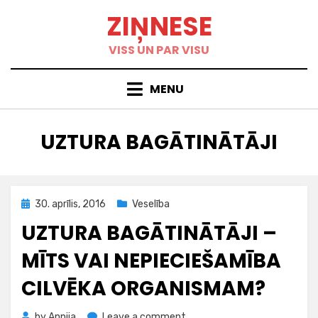
Skip
ZIŅNESE
to
content
VISS UN PAR VISU
MENU
BIRKA
:
UZTURA BAGĀTINĀTĀJI
Posted
30. aprīlis, 2016
Veselība
on
UZTURA BAGĀTINĀTĀJI –
MĪTS VAI NEPIECIEŠAMĪBA
CILVĒKA ORGANISMAM?
on
by
Annija
Leave a comment