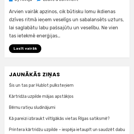
Uztura
Arvien vairāk apzinos, cik būtisku lomu ikdienas
bagātinātāji
–
dzīves ritmā ieņem veselīgs un sabalansēts uzturs,
mīts
lai saglabātu labu pašsajūtu un veselību. Ne vien
vai
tas ietekmē enerģijas…
nepieciešamība
cilvēka
Lasīt vairāk
organismam?
JAUNĀKĀS ZIŅAS
Šis un tas par Hublot pulksteņiem
Kārtridža uzpilde mājas apstākļos
Bērnu ratiņu sludinājumi
Kā pareizi izbraukt viltīgākās vietas Rīgas satiksmē?
Printera kārtridžu uzpilde – iespēja ietaupīt un saudzēt dabu