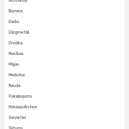
Autoskola
Bizness
Darbs
Dārgmetāli
Drošība
Macības
Mājas
Medicīna
Nauda
Pakalpojums
Rokaspulksteņi
Sievietes
Siltums