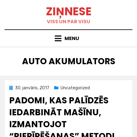
Skip
ZIŅNESE
to
content
VISS UN PAR VISU
MENU
BIRKA
:
AUTO AKUMULATORS
Posted
30. janvāris, 2017
Uncategorized
on
PADOMI, KAS PALĪDZĒS
IEDARBINĀT MAŠĪNU,
IZMANTOJOT
“PIEPĪPĒŠANAS” METODI