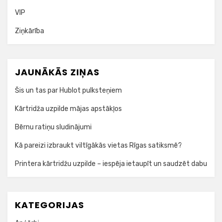
VIP
Ziņkārība
JAUNĀKĀS ZIŅAS
Šis un tas par Hublot pulksteņiem
Kārtridža uzpilde mājas apstākļos
Bērnu ratiņu sludinājumi
Kā pareizi izbraukt viltīgākās vietas Rīgas satiksmē?
Printera kārtridžu uzpilde – iespēja ietaupīt un saudzēt dabu
KATEGORIJAS