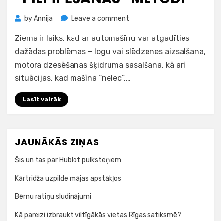
on
by
Annija
Leave a comment
Padomi,
Ziema ir laiks, kad ar automašīnu var atgadīties
kas
palīdzēs
dažādas problēmas – logu vai slēdzenes aizsalšana,
iedarbināt
motora dzesēšanas šķidruma sasalšana, kā arī
mašīnu,
situācijas, kad mašīna “nelec”,…
izmantojot
“piepīpēšanas”
Lasīt vairāk
metodi
JAUNĀKĀS ZIŅAS
Šis un tas par Hublot pulksteņiem
Kārtridža uzpilde mājas apstākļos
Bērnu ratiņu sludinājumi
Kā pareizi izbraukt viltīgākās vietas Rīgas satiksmē?